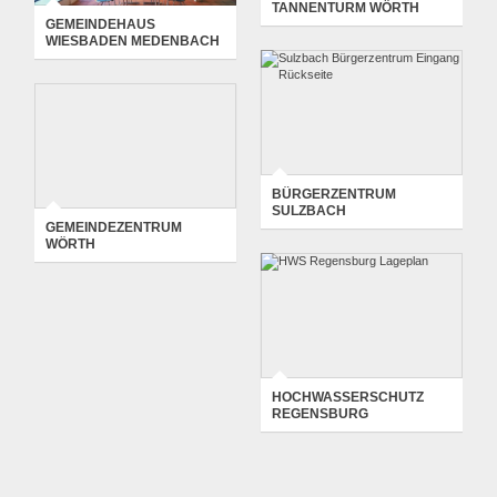
TANNENTURM WÖRTH
GEMEINDEHAUS
WIESBADEN MEDENBACH
BÜRGERZENTRUM
SULZBACH
BAUEN IM BESTAND
-
GEMEINDEZENTRUM
FREIANLAGEN
-
HOCHBAU
-
WÖRTH
STADTPLANUNG
-
WETTBEWERB
BAUEN IM BESTAND
-
HOCHBAU
BÜRGERZENTRUM
SULZBACH
GEMEINDEZENTRUM
WÖRTH
HOCHWASSERSCHUTZ
REGENSBURG
BAUEN IM BESTAND
-
FREIANLAGEN
-
HOCHBAU
-
HOCHWASSERSCHUTZ
-
INGENIEURBAU
-
STADTPLANUNG
-
WETTBEWERB
HOCHWASSERSCHUTZ
REGENSBURG