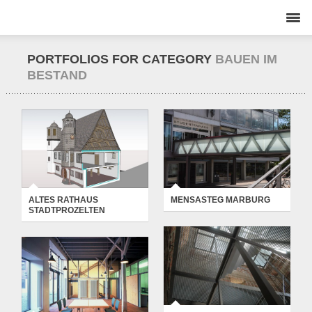
PORTFOLIOS FOR CATEGORY
BAUEN IM
BESTAND
ALTES RATHAUS
MENSASTEG
STADTPROZELTEN
MARBURG
BAUEN IM BESTAND
-
HOCHBAU
-
BAUEN IM BESTAND
-
WETTBEWERB
INGENIEURBAU
ALTES RATHAUS
MENSASTEG MARBURG
STADTPROZELTEN
GEMEINDEHAUS
TANNENTURM WÖRTH
WIESBADEN
MEDENBACH
BAUEN IM BESTAND
-
HOCHBAU
BAUEN IM BESTAND
-
HOCHBAU
-
WETTBEWERB